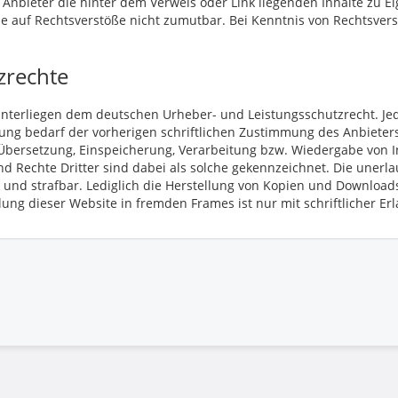
r Anbieter die hinter dem Verweis oder Link liegenden Inhalte zu E
ise auf Rechtsverstöße nicht zumutbar. Bei Kenntnis von Rechtsver
zrechte
e unterliegen dem deutschen Urheber- und Leistungsschutzrecht. 
ung bedarf der vorherigen schriftlichen Zustimmung des Anbieters 
, Übersetzung, Einspeicherung, Verarbeitung bzw. Wiedergabe von
 Rechte Dritter sind dabei als solche gekennzeichnet. Die unerla
et und strafbar. Lediglich die Herstellung von Kopien und Download
ung dieser Website in fremden Frames ist nur mit schriftlicher Erl